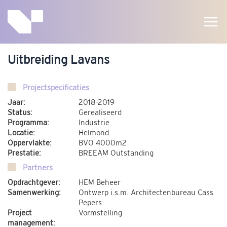
Ga
naar
de
inhoud
Uitbreiding Lavans
Projectspecificaties
Jaar:
2018-2019
Status:
Gerealiseerd
Programma:
Industrie
Locatie:
Helmond
Oppervlakte:
BVO 4000m2
Prestatie:
BREEAM Outstanding
Partners
Opdrachtgever:
HEM Beheer
Samenwerking:
Ontwerp i.s.m. Architectenbureau Cass
Pepers
Project
Vormstelling
management: