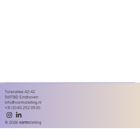
Torenallee 42-42
5617BD Eindhoven
info@vormstelling.nl
+31 (0)40 252 0530
© 2026
vorm
stelling