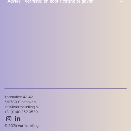
Advies –
Vormstellen door richting te geven
Torenallee 42-42
5617BD Eindhoven
info@vormstelling.nl
+31 (0)40 252 0530
© 2026
vorm
stelling