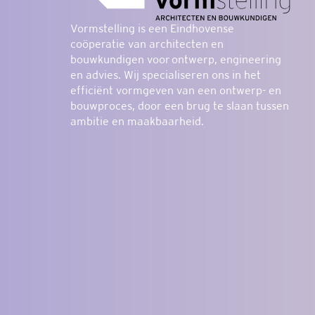
Vormstelling is een Eindhovense
coöperatie van architecten en
bouwkundigen voor
ontwerp,
engineering
en
advies.
Wij specialiseren ons in het
efficiënt vormgeven van een ontwerp- en
bouwproces, door een brug te slaan tussen
ambitie en maakbaarheid.