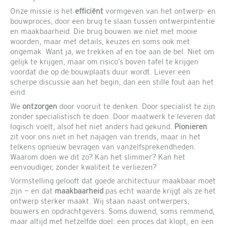
Onze missie is het
efficiënt
vormgeven van het ontwerp- en
bouwproces, door een brug te slaan tussen ontwerpintentie
en maakbaarheid. Die brug bouwen we niet met mooie
woorden, maar met details, keuzes en soms ook met
ongemak. Want ja, we trekken af en toe aan de bel. Niet om
gelijk te krijgen, maar om risico’s boven tafel te krijgen
voordat die op de bouwplaats duur wordt. Liever een
scherpe discussie aan het begin, dan een stille fout aan het
eind.
We
ontzorgen
door vooruit te denken. Door specialist te zijn
zonder specialistisch te doen. Door maatwerk te leveren dat
logisch voelt, alsof het niet anders had gekund.
Pionieren
zit voor ons niet in het najagen van trends, maar in het
telkens opnieuw bevragen van vanzelfsprekendheden.
Waarom doen we dit zo? Kan het slimmer? Kan het
eenvoudiger, zonder kwaliteit te verliezen?
Vormstelling gelooft dat goede architectuur maakbaar moet
zijn — en dat
maakbaarheid
pas echt waarde krijgt als ze het
ontwerp sterker maakt. Wij staan naast ontwerpers,
bouwers en opdrachtgevers. Soms duwend, soms remmend,
maar altijd met hetzelfde doel: een proces dat klopt, en een