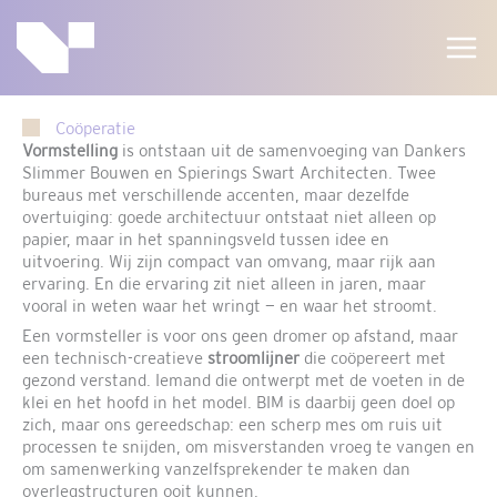
Ga
naar
de
inhoud
Coöperatie
Vormstelling
is ontstaan uit de samenvoeging van Dankers
Slimmer Bouwen en Spierings Swart Architecten. Twee
bureaus met verschillende accenten, maar dezelfde
overtuiging: goede architectuur ontstaat niet alleen op
papier, maar in het spanningsveld tussen idee en
uitvoering. Wij zijn compact van omvang, maar rijk aan
ervaring. En die ervaring zit niet alleen in jaren, maar
vooral in weten waar het wringt — en waar het stroomt.
Een vormsteller is voor ons geen dromer op afstand, maar
een technisch-creatieve
stroomlijner
die coöpereert met
gezond verstand. Iemand die ontwerpt met de voeten in de
klei en het hoofd in het model. BIM is daarbij geen doel op
zich, maar ons gereedschap: een scherp mes om ruis uit
processen te snijden, om misverstanden vroeg te vangen en
om samenwerking vanzelfsprekender te maken dan
overlegstructuren ooit kunnen.