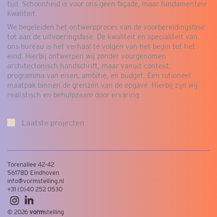
tijd. Schoonheid is voor ons geen façade, maar fundamentele
kwaliteit.
We begeleiden het ontwerpproces van de voorbereidingsfase
tot aan de uitvoeringsfase. De kwaliteit en specialiteit van
ons bureau is het verhaal te volgen van het begin tot het
eind. Hierbij ontwerpen wij zonder voorgenomen
architectonisch handschrift, maar vanuit context,
programma van eisen, ambitie, en budget. Een rationeel
maatpak binnen de grenzen van de opgave. Hierbij zijn wij
realistisch en behulpzaam door ervaring.
Laatste projecten
Torenallee 42-42
5617BD Eindhoven
info@vormstelling.nl
+31 (0)40 252 0530
© 2026
vorm
stelling